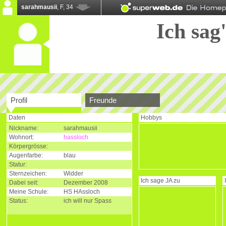
sarahmausii
, F, 34
Ich sag'
Profil
Freunde
Daten
Hobbys
Nickname:
sarahmausii
Wohnort:
hassloch
Körpergrösse:
Augenfarbe:
blau
Statur:
Sternzeichen:
Widder
Ich sage
JA
zu
Dabei seit:
Dezember 2008
Meine Schule:
HS HAssloch
Status:
ich will nur Spass