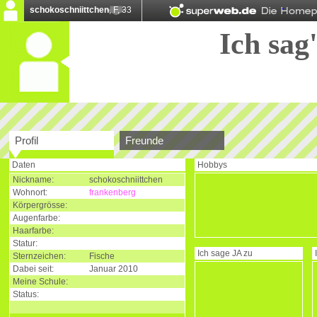
schokoschniittchen
, F, 33
Ich sag'
Profil
Freunde
Daten
Hobbys
Nickname:
schokoschniittchen
Wohnort:
frankenberg
Körpergrösse:
Augenfarbe:
Haarfarbe:
Statur:
Ich sage
JA
zu
Sternzeichen:
Fische
Dabei seit:
Januar 2010
Meine Schule:
Status: