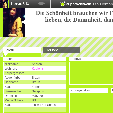
Sharon
, F, 31
Die Schönheit brauchen wir 
lieben, die Dummheit, dam
Profil
Freunde
Daten
Hobbys
Nickname:
Sharon
Wohnort:
Koblenz
Körpergrösse:
Augenfarbe:
Braun
Haarfarbe:
Braun
Statur:
normal
Ich sage
JA
zu
Sternzeichen:
Skorpion
Dabei seit:
März 2012
Meine Schule:
BS
Status:
ich will nur Spass