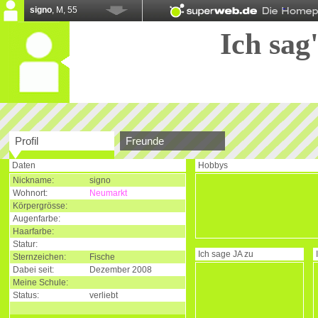
signo
, M, 55
Ich sag'
Profil
Freunde
Daten
Hobbys
Nickname:
signo
Wohnort:
Neumarkt
Körpergrösse:
Augenfarbe:
Haarfarbe:
Statur:
Ich sage
JA
zu
Sternzeichen:
Fische
Dabei seit:
Dezember 2008
Meine Schule:
Status:
verliebt