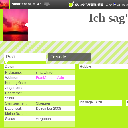
smartchaot
, M, 47
Ich sag'
Profil
Freunde
Daten
Hobbys
Nickname:
smartchaot
Wohnort:
Frankfurt am Main
Körpergrösse:
Augenfarbe:
Haarfarbe:
Statur:
Ich sage
JA
zu
Sternzeichen:
Skorpion
Dabei seit:
Dezember 2008
Meine Schule:
Status:
vergeben