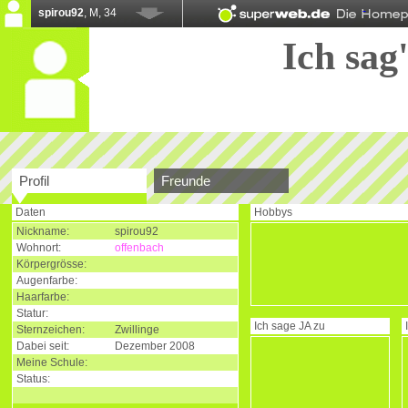
spirou92
, M, 34
Ich sag'
Profil
Freunde
Daten
Hobbys
Nickname:
spirou92
Wohnort:
offenbach
Körpergrösse:
Augenfarbe:
Haarfarbe:
Statur:
Ich sage
JA
zu
Sternzeichen:
Zwillinge
Dabei seit:
Dezember 2008
Meine Schule:
Status: