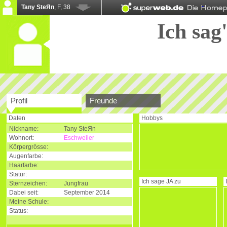
Tany SteЯn
, F, 38
Ich sag'
Profil
Freunde
Daten
Hobbys
Nickname:
Tany SteЯn
Wohnort:
Eschweiler
Körpergrösse:
Augenfarbe:
Haarfarbe:
Statur:
Ich sage
JA
zu
Sternzeichen:
Jungfrau
Dabei seit:
September 2014
Meine Schule:
Status: