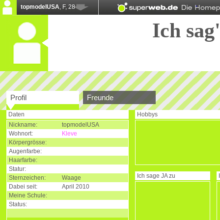
topmodelUSA
, F, 28
Ich sag'
Profil
Freunde
Daten
Hobbys
Nickname:
topmodelUSA
Wohnort:
Kleve
Körpergrösse:
Augenfarbe:
Haarfarbe:
Statur:
Ich sage
JA
zu
Sternzeichen:
Waage
Dabei seit:
April 2010
Meine Schule:
Status: