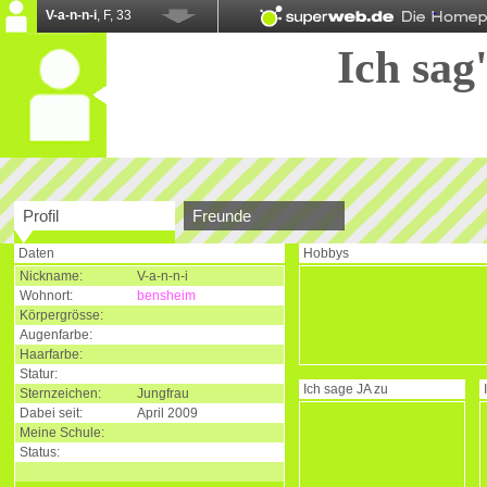
V-a-n-n-i
, F, 33
Ich sag'
Profil
Freunde
Daten
Hobbys
Nickname:
V-a-n-n-i
Wohnort:
bensheim
Körpergrösse:
Augenfarbe:
Haarfarbe:
Statur:
Ich sage
JA
zu
Sternzeichen:
Jungfrau
Dabei seit:
April 2009
Meine Schule:
Status: