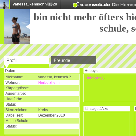
vanessa, kennsch ?
, F, 28
bin nicht mehr öfters hi
schule, 
Profil
Freunde
Daten
Hobbys
Nickname:
vanessa, kennsch ?
Hobbylos:)
·
Wohnort:
Herbolzheim
Körpergrösse:
Augenfarbe:
Haarfarbe:
Statur:
Ich sage
JA
zu
Sternzeichen:
Krebs
Dabei seit:
Dezember 2010
Meine Schule:
Status: