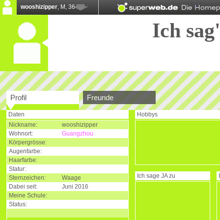
wooshizipper
, M, 36
Ich sag'
Profil
Freunde
Daten
Hobbys
Nickname:
wooshizipper
Wohnort:
Guangzhou
Körpergrösse:
Augenfarbe:
Haarfarbe:
Statur:
Ich sage
JA
zu
Sternzeichen:
Waage
Dabei seit:
Juni 2016
Meine Schule:
Status: