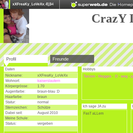
xXFreaKy_LoVeXx
, F, 34
CrazY 
Profil
Freunde
Daten
Hobbys
Nickname:
xXFreaKy_LoVeXx
Tanzen
·
Megges
·
:D
·
weg
·
g
Wohnort:
kaiserslautern
Körpergrösse:
1.70
Augenfarbe:
braun-blau :D
Haarfarbe:
braun
Statur:
normal
Ich sage
JA
zu
Sternzeichen:
Schütze
Dabei seit:
August 2010
FasT aLLem
Meine Schule:
Status:
vergeben