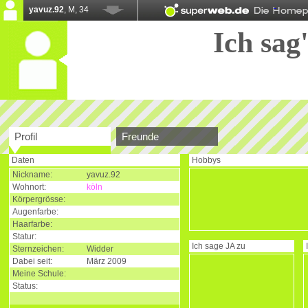
yavuz.92
, M, 34
Ich sag'
Profil
Freunde
Daten
Hobbys
Nickname:
yavuz.92
Wohnort:
köln
Körpergrösse:
Augenfarbe:
Haarfarbe:
Statur:
Ich sage
JA
zu
Sternzeichen:
Widder
Dabei seit:
März 2009
Meine Schule:
Status: