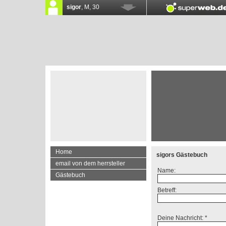
Home
sigors Gästebuch
email von dem herrsteller
Name:
Gästebuch
Betreff:
Deine Nachricht: *