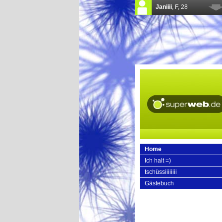
Home
Ich halt =)
tschüssiiiiiiii
Gästebuch