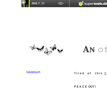
Gästebuch
T i r e d o f t h i s
0 
P E A C E OUT !