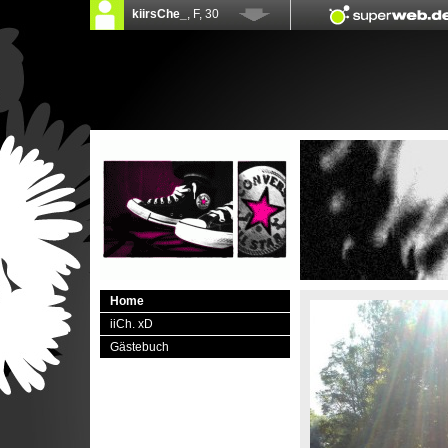
Home
iiCh. xD
Gästebuch