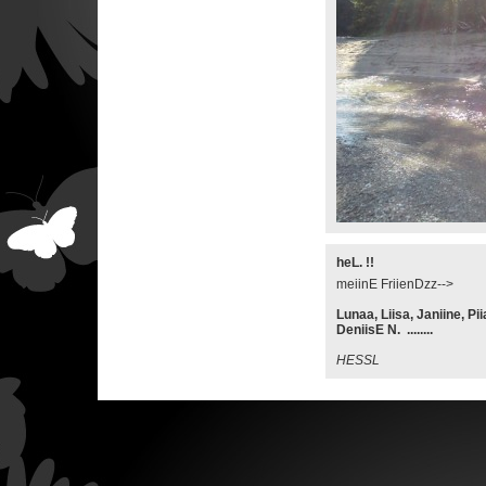
heL. !!
meiinE FriienDzz-->
Lunaa, Liisa, Janiine, Pii
DeniisE N. ........
HESSL