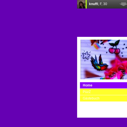
Home
PüzZ
Gästebuch