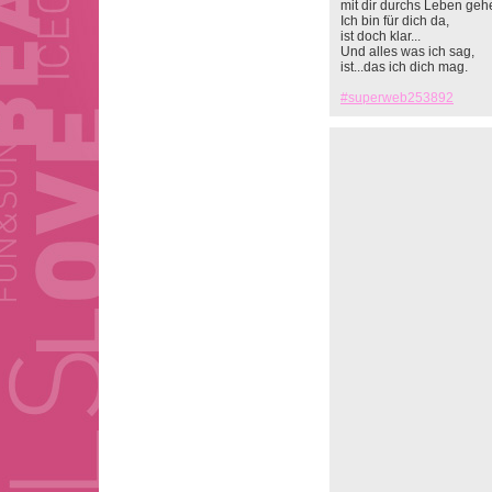
mit dir durchs Leben geh
Ich bin für dich da,
ist doch klar...
Und alles was ich sag,
ist...das ich dich mag.
#superweb253892