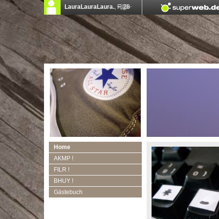
Home
AKMP !
FILR !
BHUY !
Gästebuch