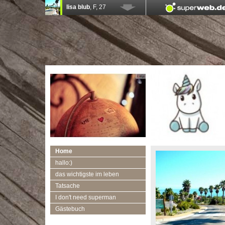
Home
hallo:)
das wichtigste im leben
Tatsache
I don't need superman
Gästebuch