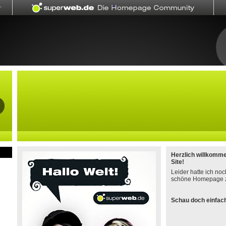
Herzlich willkomm
Site!
Leider hatte ich noc
schöne Homepage z
Schau doch einfach