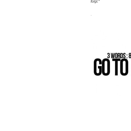
folgt."
.