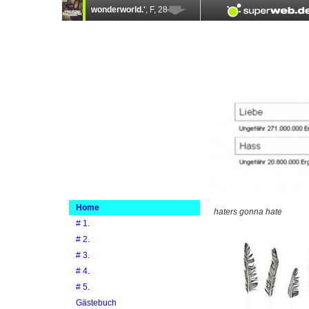
Home
haters gonna hate
# 1.
# 2.
# 3.
# 4.
# 5.
Gästebuch