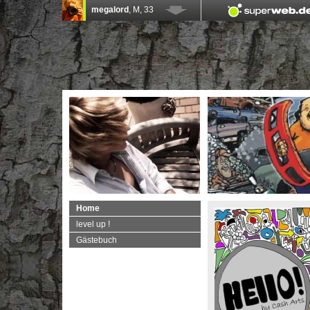
Home
level up !
Gästebuch