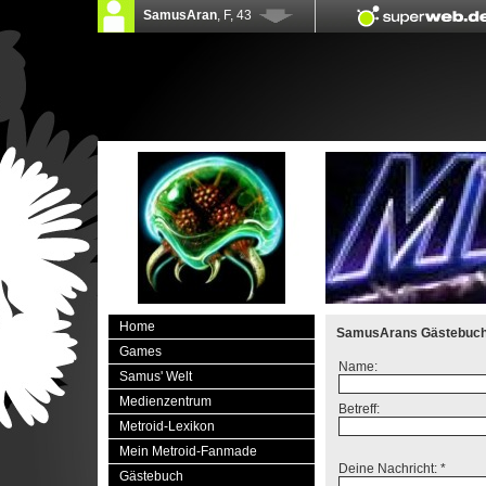
Home
SamusArans Gästebuc
Games
Name:
Samus' Welt
Medienzentrum
Betreff:
Metroid-Lexikon
Mein Metroid-Fanmade
Deine Nachricht: *
Gästebuch