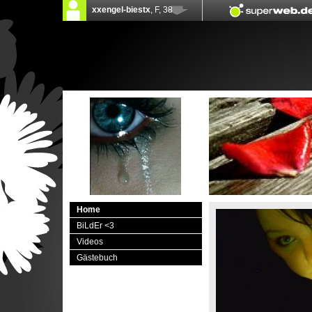
Home
BiLdEr <3
Videos
Gästebuch