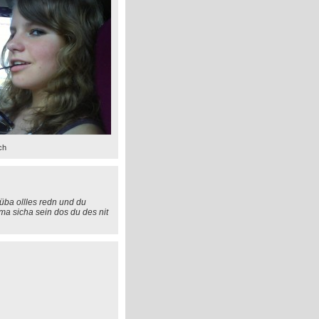
ch
 üba ollles redn und du
ma sicha sein dos du des nit