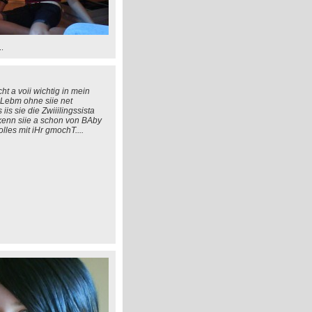
..
ht a voii wichtig in mein
 Lebm ohne siie net
 iis sie die Zwiiilingssista
kenn siie a schon von BAby
lles mit iHr gmochT....