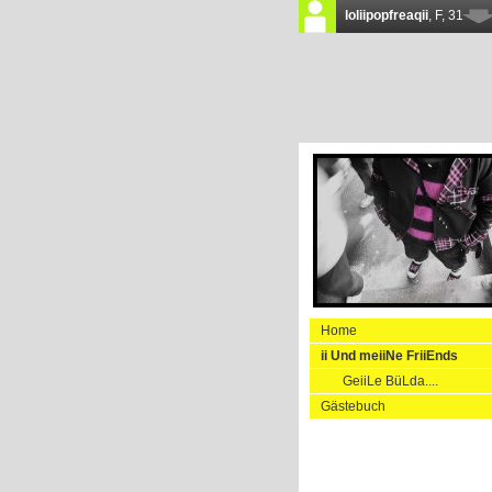
Home
ii Und meiiNe FriiEnds
GeiiLe BüLda....
Gästebuch