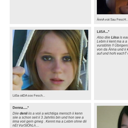
ÄnnA voii Sau FescH..
LiiSA...*
Also diie
Liisa
is eac
Lebm ii kent ma a a
vurstöhln !! Übrigens
von da Änna und ii 
auf und hoN eachT o
LiiSa oiiDA soo Fesch...
Denna.....*
Diie
denii
iis a voii a wichtiiga mensch ii kenn
siie a schon seit ii 3 Jahrliis bin und hon see a
iima voii gern gmeg . Kennt ma a Lebm ohne dii
nEt VurStÖhLn....