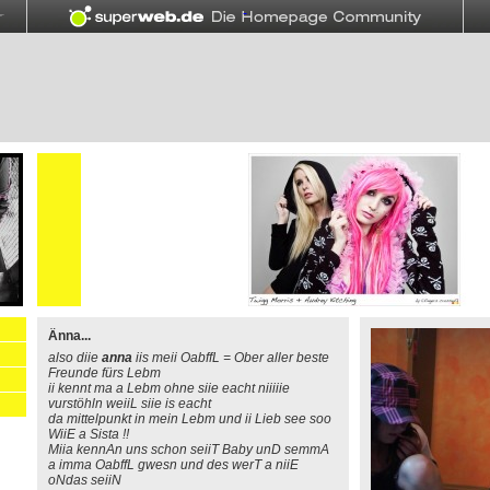
Änna...
also diie
anna
iis meii OabffL = Ober aller beste
Freunde fürs Lebm
ii kennt ma a Lebm ohne siie eacht niiiiie
vurstöhln weiiL siie is eacht
da mittelpunkt in mein Lebm und ii Lieb see soo
WiiE a Sista !!
Miia kennAn uns schon seiiT Baby unD semmA
a imma OabffL gwesn und des werT a niiE
oNdas seiiN