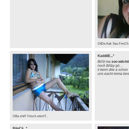
OiiDa Kak Sau FesCh
KaddiiE...*
BiiSt ma
soo wiicht
noch BAby gö....
ii kenn diie a schon 
uns eacht imma bessa h
OBa shiiT Fesch eAchT..
BiinCii...*