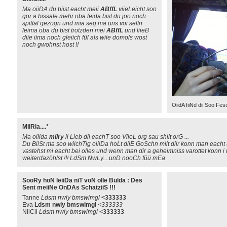
Ma oiiDA du biist eacht meii
ABffL
viieLeicht soo
gor a bissale mehr oba leida bist du joo noch
spittal gezogn und mia seg ma uns voi seltn
leima oba du bist trotzden mei
ABffL
und liieB
diie iima noch gleiich fül als wiie domols wost
noch gwohnst host !!
OiidA fiiNd dii Soo Fes
MiiRla....*
Ma oiiida
miiry
ii Lieb dii eachT soo ViieL org sau shiit orG ...
Du BiiSt ma soo wiichTig oiiiDa hoLt diiE GoSchn miit diir konn man eacht
vastehst mi eacht bei olles und wenn man dir a geheimniss varottet konn i 
weiterdazöhlst !!! LdSm NwLy....unD nooCh füü mEa
SooRy hoN leiiDa niT voN olle Bülda : Des
Sent meiiNe OnDAs SchatziiS !!!
Tanne
Ldsm nwly bmswimgl
<333333
Eva
Ldsm nwly bmswimgl
<333333
NiiCii
Ldsm nwly bmswimgl
<333333