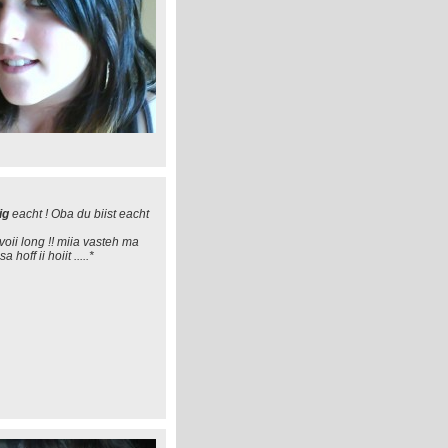
iig
eacht ! Oba du biist eacht
voii long !! miia vasteh ma
off ii hoiit .....*