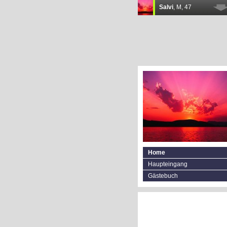
Home
Haupteingang
Gästebuch