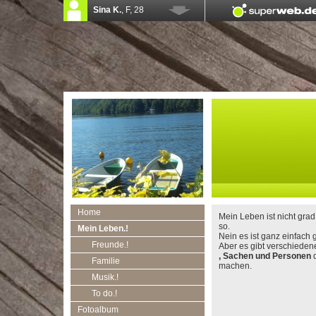
Home
Mein Leben ist nicht gra
so.
Mein Leben.!
Nein es ist ganz einfach ge
Freunde.!
Aber es gibt verschiede
, Sachen und Personen
d
Familie
machen.
Musik.!
To do.!
Fotoalbum