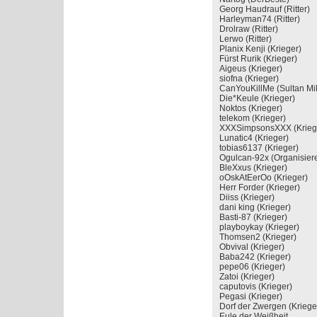
Georg Haudrauf (Ritter)
Harleyman74 (Ritter)
Drolraw (Ritter)
Lerwo (Ritter)
Planix Kenji (Krieger
Fürst Rurik (Krieger
Aigeus (Krieger)
siofna (Krieger)
CanYouKillMe (Sultan M
Die*Keule (Krieger)
Noktos (Krieger)
telekom (Krieger)
XXXSimpsonsXXX (Kr
Lunatic4 (Krieger)
tobias6137 (Krieger
Ogulcan-92x (Organis
BleXxus (Krieger)
oOskAtEerOo (Krieg
Herr Forder (Krieger)
Diiss (Krieger)
dani king (Krieger)
Basti-87 (Krieger)
playboykay (Krieger
Thomsen2 (Krieger
Obvival (Krieger)
Baba242 (Krieger)
pepe06 (Krieger)
Zatoi (Krieger)
caputovis (Krieger)
Pegasi (Krieger)
Dorf der Zwergen (Kr
Eule der Weißheit