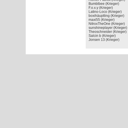
Bumblbee (Krieger)
F.o.x.y (Krieger)
Latino-Loco (Krieger
boxihäuptling (Krieg
maxi55 (Krieger)
NitroxTheOne (Krieg
sunshineplayer (Krie
Theoschneider (Krieg
Salcin b (Krieger)
Jonsen 13 (Krieger)