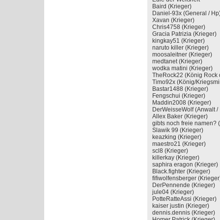
Baird (Krieger)
Daniel-93x (Gener
Xavan (Krieger)
Chris4758 (Krieger)
Gracia Patrizia (Kriege
kingkay51 (Krieger)
naruto killer (Krieger
moosaleitner (Kriege
medtanet (Krieger)
wodka matini (Krieg
TheRock22 (König Roc
Timo92x (König/Krieg
Bastar1488 (Krieger
Fengschui (Krieger)
Maddin2008 (Krieger
DerWeisseWolf (Anwa
Allex Baker (Krieger)
gibts noch freie name
Slawik 99 (Krieger)
keazking (Krieger)
maestro21 (Krieger
scl8 (Krieger)
killerkay (Krieger)
saphira eragon (Krie
Black.fighter (Kriege
fifiwolfensberger (Kri
DerPennende (Krieg
jule04 (Krieger)
PotteRatteAssi (Krieg
kaiser justin (Kriege
dennis.dennis (Krieg
Homer Patrick (Krieg