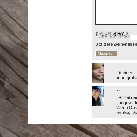
Bitte diese Zeichen im F
für einen 
liebe grüß
^^
Ich Entju
Langeweile
Wenn Das N
Grüße, Die