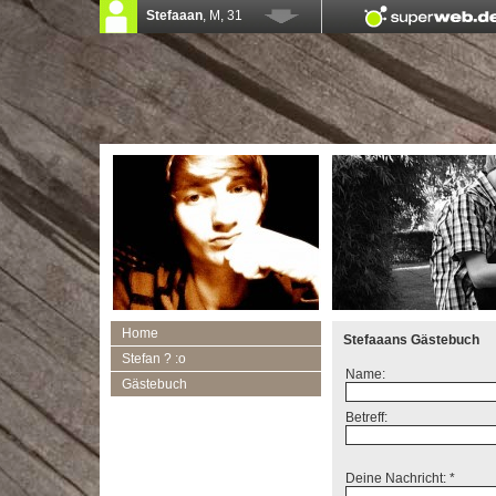
Home
Stefaaans Gästebuch
Stefan ? :o
Name:
Gästebuch
Betreff:
Deine Nachricht: *