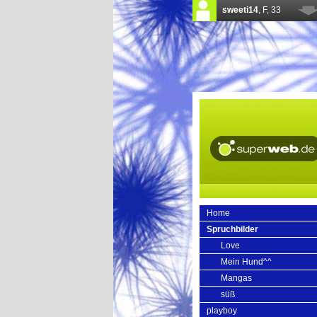
Home
Spruchbilder
Love
Mein Hund^^
Mangas
süß
playboy