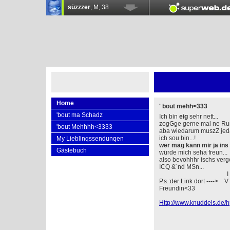
Home
' bout mehh<333
'bout ma Schadz
Ich bin
eig
sehr nett...
zogGge gerne mal ne Rund
'bout Mehhhh<3333
aba wiedarum muszZ jeda
ich sou bin...!
My Lieblinqssendunqen
wer mag kann mir ja ins 
Gästebuch
würde mich seha freun...
also bevohhhr ischs ver
ICQ &´nd MSn...
I
P.s.:der Link dort ----> 
Freundin<33
Http://www.knuddels.de/