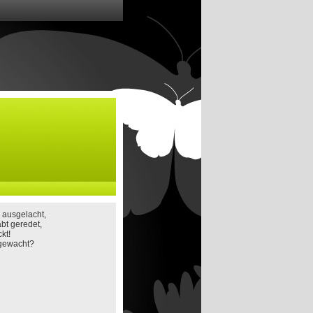
 ausgelacht,
abt geredet,
kt!
fgewacht?