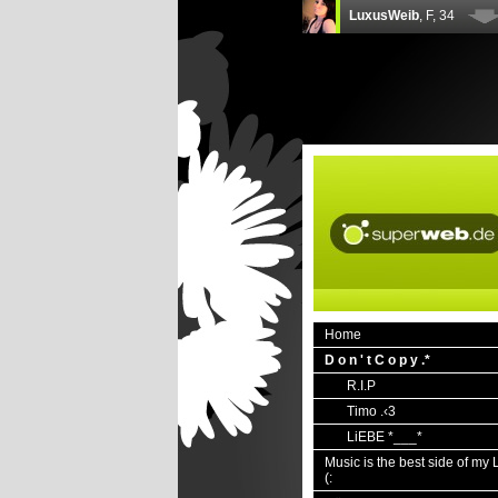
Home
D o n ' t C o p y .*
R.I.P
Timo .‹3
LiEBE *___*
Music is the best side of my L
(: