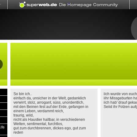
So bin ich..
iich wurde von euch
einfach da, unsicher in der Welt, gedanklich
iihr Missgeburten h
verwirrt, stolz, arrogant, süss, unordentlich,
iich hab' drauf gekac
mit den Beinen fest auf der Erde, gefangen in
Seiid ihr Fotzen au
einem Leben, verdammt reich,
traurig, wild,
nicht als Haustier haltbar, in verschiedenen
Welten, sentimental, furchtlos,
ife
gut zum durchbrennen, dickes ego, gut zum
reden