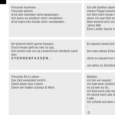
Freunde kommen . .
Ich will dorthin dami
Freunde qehen . .
meine Flügel wachs
&'nd diie meiisten siind qeqanqen . .
Ich fühl mich heute s
iich kann es eiinfach niich' verstehen . .
denn ich war früh e
&'nd hab's biis heute niich' verstanden . .
Man kommt sich vor 
Jahre fällt.
Eine Letzte Sache 
. .
ihr koennt miich qerne hassen . .
Es dauert ziemLiic
Doch heute qeht es miir so qut,
iich komm miir vor aLs koennt iich eiinfach nach
bis man etwas Erreich
den
S T E R N E N F A S S E N . .
doch es dauert nur
um alles zu Zerstöre
Freunde für's Leben . .
Bäääm..
Die Zeit verändert nicht's . .
ich bin ein eqoist ;
ÜberLeben das Leben . .
ich hab kein schlec
Denn wir halten schwur & Wort . .
es ist wie es ist ;
ich find euch alle b
ihr könnt mich alle 
Latte ;
ich scheiß auf dein 
;
:D