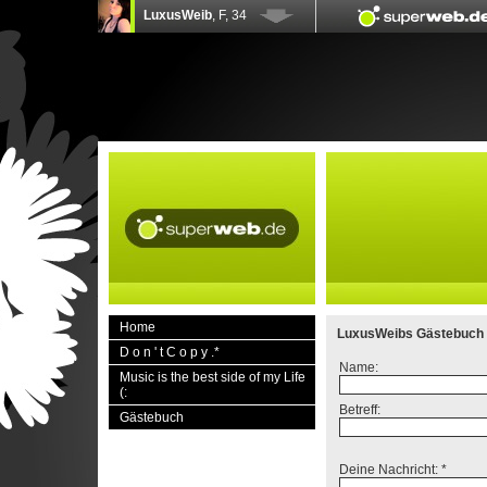
Home
LuxusWeibs Gästebuch
D o n ' t C o p y .*
Name:
Music is the best side of my Life
(:
Betreff:
Gästebuch
Deine Nachricht: *