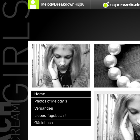
Home
Photos of Melody :)
Vergangen
Liebes Tagebuch !
Gästebuch