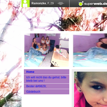
Home
Ich will nicht das du gehst. bitte
bleib bei uns !
Bester &#9829;
Gästebuch