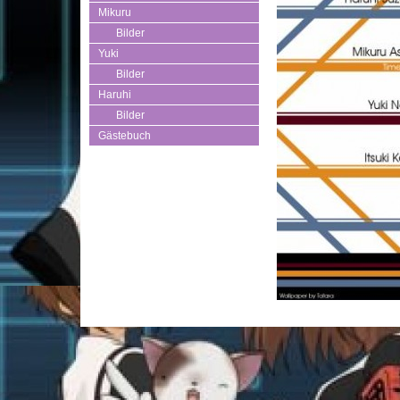
Mikuru
Bilder
Yuki
Bilder
Haruhi
Bilder
Gästebuch