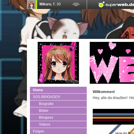
Home
Willkommen!
SOS BRIGADE!!!
Hey, alle da draußen! Hie
Biografie
Bilder
Blingees
Videos
Folgen