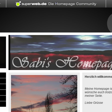
Herzlich willkomm
Meine Homepage ist
wünsche euch trotz
meiner Seite.
Liebe Grüsse