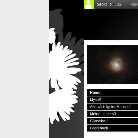
Home
Myself.'
Allerwichtigster Mensch!
Meine Liebe <3
Gänsehaut
Gästebuch