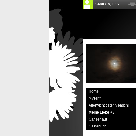
Home
Myself.'
Allerwichtigster Mensch!
Meine Liebe <3
Gänsehaut
Gästebuch