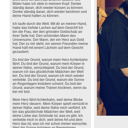
Bilder habe ich stets in meinem Kopf. Denke
ständig daran, dich wieder küssen zu können.
Denke ständig daran, dich wieder berühren und
deine Hand halten zu können.
Ich laufe durch die Welt. Mit dir an meiner Hand,
habe das hellste Lachen auf dem Gesicht! Ich
bin die Frau, der den grössten Goldschatz an
ihrer Seite hat. Den schönsten Mann des
Universums. Der Mann, der ein Herz aus Gold
hat. Der zu mir steht, vor seinen Freunden meine
Hand hält mit einem Lächeln auf dem Gesicht
gezaubert.
Du bist der Grund, warum mein Herz Achterbahn
fährt. Du bist der Grund, warum mein Körper in
deiner Nähe, verrücktspielt. Du bist der Grund,
warum ich das glücklichste Mädchen der Welt
bin. Du bist der Grund, warum ich mich wieder
verliebte. Du bist der Grund, warum die Sonne
an Regentagen trotzdem scheint. Du bist der
Grund, warum meine Tränen trocknen, wenn du
bei mir bist.
Mein Herz fährt Achterbahn, weil deine Blicke
mein Herz steuern. Mein Körper spielt verrückt in
deiner Nähe, weil deine Nähe mich verführt. Ich
bin das glücklichste Mädchen der Welt, weil
deine Liebe das Schönste ist, was es gibt. Ich
verliebte mich in dich, weil deine Art und dein
Herz das ist, was ich mir schon immer wünschte.
Weil die Sonne trotzdem an Regentagen