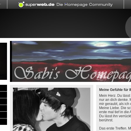
Meine Gefühle für I
Mein Herz. Du lässt
nur an dich denke. 
mir geraubt, als ich
Meine Liebe. Die sch
erste mal tief in die
Du lässt ihn verrück
berührst.
Das erste Treffen. M