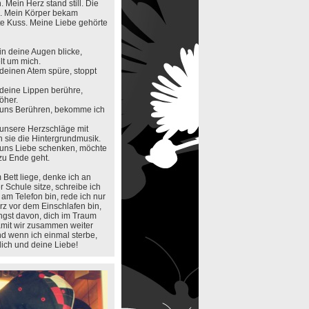
. Mein Herz stand still. Die
. Mein Körper bekam
te Kuss. Meine Liebe gehörte
n deine Augen blicke,
lt um mich.
deinen Atem spüre, stoppt
deine Lippen berühre,
öher.
 uns Berühren, bekomme ich
unsere Herzschläge mit
n sie die Hintergrundmusik.
uns Liebe schenken, möchte
 zu Ende geht.
Bett liege, denke ich an
r Schule sitze, schreibe ich
 am Telefon bin, rede ich nur
rz vor dem Einschlafen bin,
ngst davon, dich im Traum
amit wir zusammen weiter
d wenn ich einmal sterbe,
dich und deine Liebe!