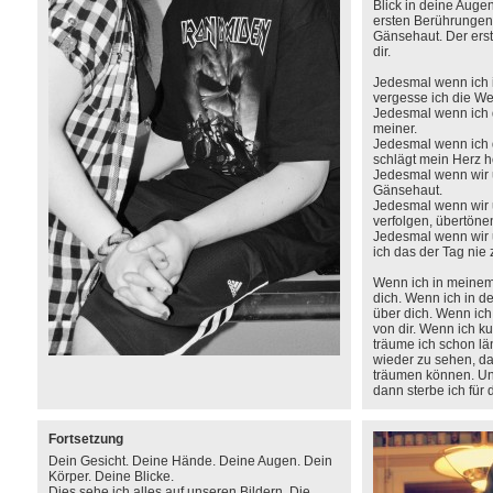
Blick in deine Augen
ersten Berührungen
Gänsehaut. Der ers
dir.
Jedesmal wenn ich i
vergesse ich die We
Jedesmal wenn ich 
meiner.
Jedesmal wenn ich 
schlägt mein Herz h
Jedesmal wenn wir
Gänsehaut.
Jedesmal wenn wir 
verfolgen, übertöne
Jedesmal wenn wir 
ich das der Tag nie
Wenn ich in meinem 
dich. Wenn ich in de
über dich. Wenn ich
von dir. Wenn ich ku
träume ich schon lä
wieder zu sehen, d
träumen können. Un
dann sterbe ich für 
Fortsetzung
Dein Gesicht. Deine Hände. Deine Augen. Dein
Körper. Deine Blicke.
Dies sehe ich alles auf unseren Bildern. Die