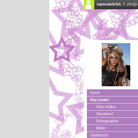
Home
Hay Leute!
Über ke$ha
Steckbrief
Diskographie
Bilder
Gästebuch