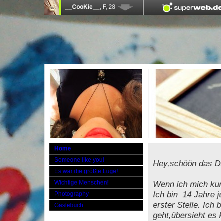
Home
Someone like you!
Hey,schöön das Du
Es war die größte Lüge!
Wichtige Menschen!
Wenn ich mich kurz
Ich bin 14 Jahre 
Photography
erster Stelle. Ich
Gästebuch
geht,übersieht es 