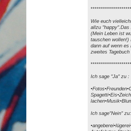
*******************
Wie euch vielleich
allzu "happy".Das 
(Mein Leben ist w
tauschen wollen!)
dann auf wenn es m
zweites Tagebuch f
*******************
Ich sage "Ja" zu :
•Fotos•Freunden•G
Spagetti•Eis•Zeic
lachen•Musik•Blu
Ich sage"Nein" zu:
•angeberei•lügere