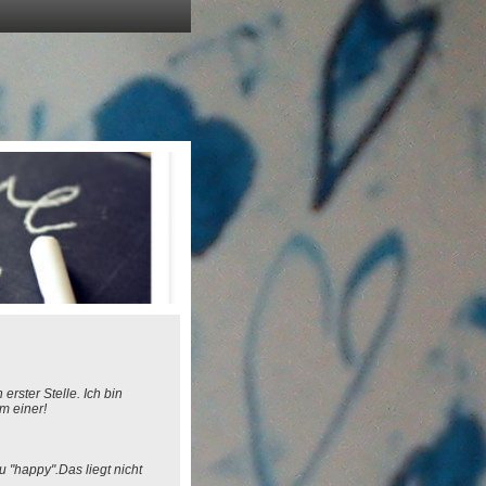
rster Stelle. Ich bin
m einer!
u "happy".Das liegt nicht