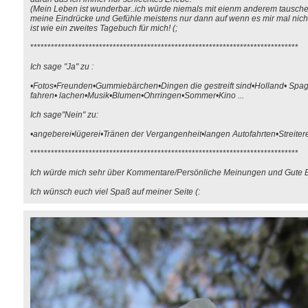
(Mein Leben ist wunderbar..ich würde niemals mit eienm anderem tauschen
meine Eindrücke und Gefühle meistens nur dann auf wenn es mir mal nicht
ist wie ein zweites Tagebuch für mich! (;
******************************************************************************
Ich sage "Ja" zu :
•Fotos•Freunden•Gummiebärchen•Dingen die gestreift sind•Holland• Spag
fahren• lachen•Musik•Blumen•Ohrringen•Sommer•Kino ...
Ich sage"Nein" zu:
•angeberei•lügerei•Tränen der Vergangenheit•langen Autofahrten•Streitere
******************************************************************************
Ich würde mich sehr über Kommentare/Persönliche Meinungen und Gute B
Ich wünsch euch viel Spaß auf meiner Seite (: