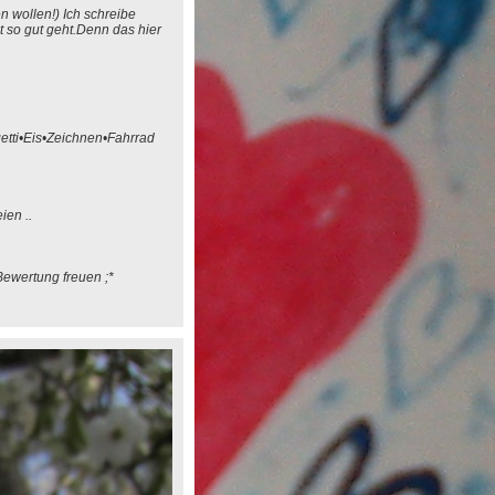
 wollen!) Ich schreibe
 so gut geht.Denn das hier
etti•Eis•Zeichnen•Fahrrad
ien ..
ewertung freuen ;*