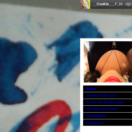
Home
Someone like you!
Es war die größte Lüge!
Wichtige Menschen!
Photography
Gästebuch