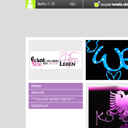
Home
MeeeeE
***IcH unD mA BF P@Tiii***
Gästebuch