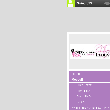
Home
MeeeeE
FrienDzzzzZ
LovE PicS
BitcH PicS
BiLdeR
***IcH unD mA BF P@Tiii***