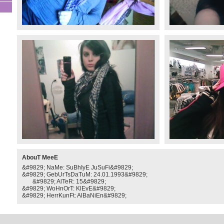
AbouT MeeE
&#9829; NaMe: SuBhIyE JuSuFi&#9829;
&#9829; GebUrTsDaTuM: 24.01.1993&#9829;
&#9829; AlTeR: 15&#9829;
&#9829; WoHnOrT: KlEvE&#9829;
&#9829; HerrKunFt: AlBaNiEn&#9829;