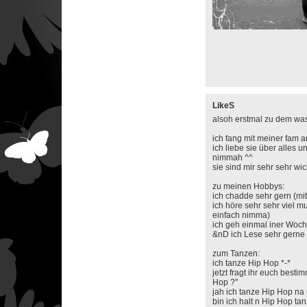
LikeS
alsoh erstmal zu dem was
ich fang mit meiner fam a
ich liebe sie über alles 
nimmah ^^
sie sind mir sehr sehr wic
zu meinen Hobbys:
ich chadde sehr gern (mi
ich höre sehr sehr viel m
einfach nimma)
ich geh einmal iner Woch
&nD ich Lese sehr gerne
zum Tanzen:
ich tanze Hip Hop *-*
jetzt fragt ihr euch bestim
Hop ?''
jah ich tanze Hip Hop na
bin ich halt n Hip Hop 