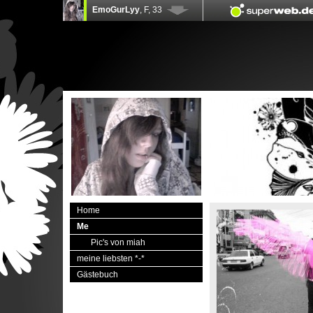
Home
Me
Pic's von miah
meine liebsten *-*
Gästebuch