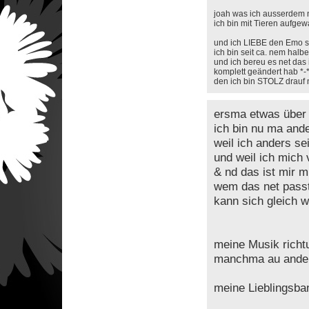
joah was ich ausserdem n
ich bin mit Tieren aufge
und ich LIEBE den Emo st
ich bin seit ca. nem hal
und ich bereu es net das 
komplett geändert hab *-
den ich bin STOLZ drauf n
ersma etwas über
ich bin nu ma ande
weil ich anders sei
und weil ich mich 
& nd das ist mir m
wem das net passt
kann sich gleich 
meine Musik richtu
manchma au ande
meine Lieblingsba