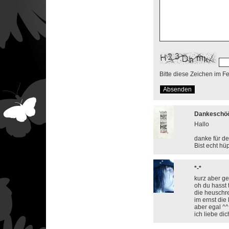
Bitte diese Zeichen im F
Dankeschö
Hallo
danke für dei
Bist echt hü
*-*
kurz aber ge
oh du hasst 
die heuschr
im ernst die
aber egal ^^
ich liebe d