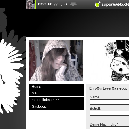
Home
EmoGurLyys Gästebuc
Me
Name:
meine liebsten *-*
Gästebuch
Betreff:
Deine Nachricht: *