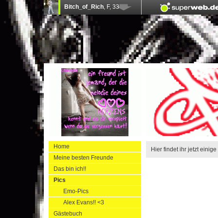
Home
Hier findet ihr jetzt einig
Meine besten Freunde
Das bin ich!!
Pics
Emo-Pics
Alex Evans!! <3
Gästebuch