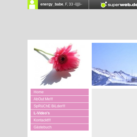
Home
AbOut Me!!!
SpRüChE BiLder!!!
L-Video's
Kontackt!!!
Gästebuch