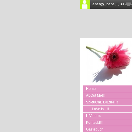
Home
AbOut Me!!!
SpRüChE BiLder!!!
LoVe is...!!!
L-Video's
Kontackt!!!
Gästebuch